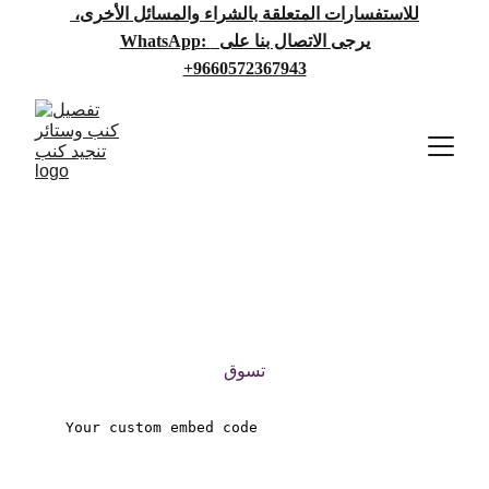
للاستفسارات المتعلقة بالشراء والمسائل الأخرى، 
يرجى الاتصال بنا على  
WhatsApp: 
+9660572367943
تفصيل كنب
أرائك وستائر عالية الجودة هنا
تسوق